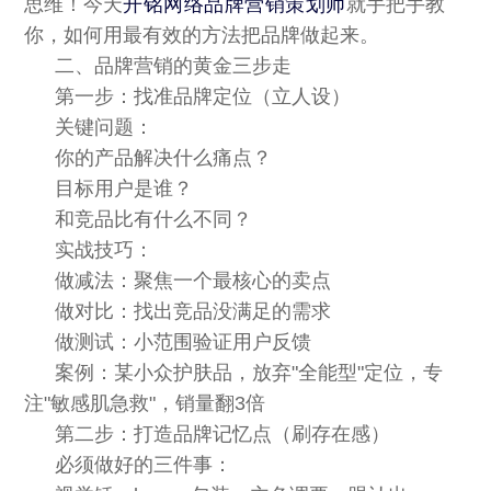
思维！今天
开铭网络品牌营销策划师
就手把手教
法律声明
你，如何用最有效的方法把品牌做起来。
二、品牌营销的黄金三步走
第一步：找准品牌定位（立人设）
关键问题：
你的产品解决什么痛点？
目标用户是谁？
和竞品比有什么不同？
实战技巧：
做减法：聚焦一个最核心的卖点
做对比：找出竞品没满足的需求
做测试：小范围验证用户反馈
案例：某小众护肤品，放弃"全能型"定位，专
注"敏感肌急救"，销量翻3倍
第二步：打造品牌记忆点（刷存在感）
必须做好的三件事：