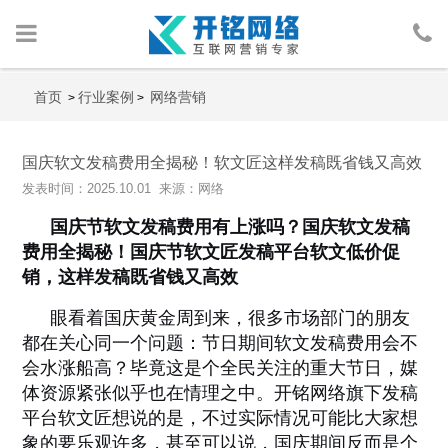
首页
首页
行业案例
网络营销
>
>
网络营销
国庆软文发稿费用全揭秘！软文匠这样发稿既省钱又高效
发表时间：2025.10.01 来源：网络
人物包装
国庆节软文发稿费用有上涨吗？国庆软文发稿
广告投放
费用全揭秘！国庆节软文匠发稿平台软文低价促
销，这样发稿既省钱又高效
行业案例
眼看着国庆黄金周到来，很多市场部门的朋友
都在关心同一个问题：节日期间软文发稿费用会不
网络资讯
会水涨船高？毕竟这是个全民关注的重大节日，媒
体资源紧张似乎也在情理之中。开铭网络旗下发稿
关于我们
平台软文匠想说的是，不过实际情况可能比大家想
象的要乐观许多，甚至可以说，国庆期间反而是个